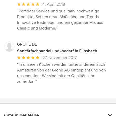
Durchschnittliche
4. April 2018
Bewertung:
“Perfekter Service und qualitativ hochwertige
5
Produkte. Setzen neue Maßstäbe und Trends.
von
Innovative Badmöbel und ein gesunder Mix aus
5
Classic und Moderne.”
Sternen
GROHE DE
Sanitärfachhandel und -bedarf in Flinsbach
Durchschnittliche
27. November 2017
Bewertung:
“In unseren Küchen werden unter anderem auch
5
Armaturen von der Grohe AG eingeplant und von
von
uns montiert. Wir sind mit der Qualität sehr
5
zufrieden.”
Sternen
Orte in der Nähe