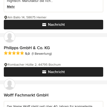
Hightech- Manufaktur die rich...
Mehr
Am Ballo 14, 58675 Hemer
Nachricht
Philipps GmbH & Co. KG
Durchschnittliche Bewertung: 5 von 5 Sternen
5,0
(1 Bewertung)
Rombacher Hütte 2, 44795 Bochum
Nachricht
Wolff Fachmarkt GmbH
Der Name Wolff steht seit über 40 Jahren für kompetente