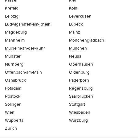
Kassel
Kiel
Krefeld
Köln
Leipzig
Leverkusen
Ludwigshafen-am-Rhein
Lübeck
Magdeburg
Mainz
Mannheim
Mönchen­gladbach
Mülheim-an-der-Ruhr
München
Münster
Neuss
Nürnberg
Oberhausen
Offenbach-am-Main
Oldenburg
Osnabrück
Paderborn
Potsdam
Regensburg
Rostock
Saarbrücken
Solingen
Stuttgart
Wien
Wiesbaden
Wuppertal
Würzburg
Zürich