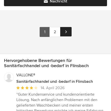
Nachricht
1
2
Hervorgehobene Bewertungen für
Sanitärfachhandel und -bedarf in Flinsbach
VALLONE®
Sanitärfachhandel und -bedarf in Flinsbach
Durchschnittliche
14. April 2026
Bewertung:
“Guter Kundenservice und kundenorientierte
4
Lösung. Nach anfänglichen Problemen mit den
von
gelieferten Waschbecken und meiner ersten
5
kritischen Bewertung möchte ich meine Erfahrung