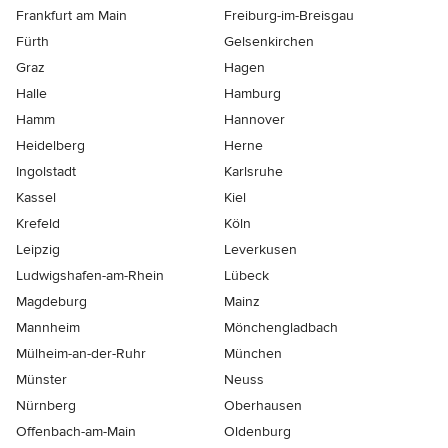
Frankfurt am Main
Freiburg-im-Breisgau
Fürth
Gelsenkirchen
Graz
Hagen
Halle
Hamburg
Hamm
Hannover
Heidelberg
Herne
Ingolstadt
Karlsruhe
Kassel
Kiel
Krefeld
Köln
Leipzig
Leverkusen
Ludwigshafen-am-Rhein
Lübeck
Magdeburg
Mainz
Mannheim
Mönchen­gladbach
Mülheim-an-der-Ruhr
München
Münster
Neuss
Nürnberg
Oberhausen
Offenbach-am-Main
Oldenburg