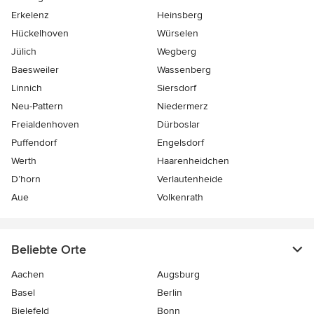
Erkelenz
Heinsberg
Hückelhoven
Würselen
Jülich
Wegberg
Baesweiler
Wassenberg
Linnich
Siersdorf
Neu-Pattern
Niedermerz
Freialdenhoven
Dürboslar
Puffendorf
Engelsdorf
Werth
Haarenheidchen
D’horn
Verlautenheide
Aue
Volkenrath
Beliebte Orte
Aachen
Augsburg
Basel
Berlin
Bielefeld
Bonn