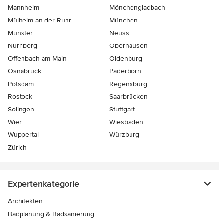
Mannheim
Mönchen­gladbach
Mülheim-an-der-Ruhr
München
Münster
Neuss
Nürnberg
Oberhausen
Offenbach-am-Main
Oldenburg
Osnabrück
Paderborn
Potsdam
Regensburg
Rostock
Saarbrücken
Solingen
Stuttgart
Wien
Wiesbaden
Wuppertal
Würzburg
Zürich
Expertenkategorie
Architekten
Badplanung & Badsanierung