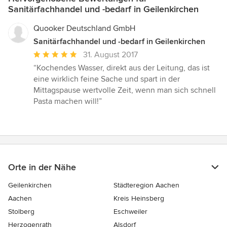
Sanitärfachhandel und -bedarf in Geilenkirchen
Quooker Deutschland GmbH
Sanitärfachhandel und -bedarf in Geilenkirchen
Durchschnittliche
31. August 2017
Bewertung:
“Kochendes Wasser, direkt aus der Leitung, das ist
5
eine wirklich feine Sache und spart in der
von
Mittagspause wertvolle Zeit, wenn man sich schnell
5
Pasta machen will!”
Sternen
Orte in der Nähe
Geilenkirchen
Städteregion Aachen
Aachen
Kreis Heinsberg
Stolberg
Eschweiler
Herzogenrath
Alsdorf