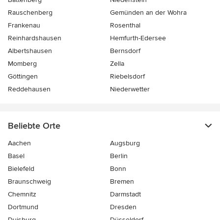
Rauschenberg
Gemünden an der Wohra
Frankenau
Rosenthal
Reinhardshausen
Hemfurth-Edersee
Albertshausen
Bernsdorf
Momberg
Zella
Göttingen
Riebelsdorf
Reddehausen
Niederwetter
Beliebte Orte
Aachen
Augsburg
Basel
Berlin
Bielefeld
Bonn
Braunschweig
Bremen
Chemnitz
Darmstadt
Dortmund
Dresden
Duisburg
Düsseldorf