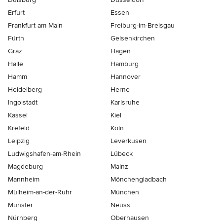
Erfurt
Essen
Frankfurt am Main
Freiburg-im-Breisgau
Fürth
Gelsenkirchen
Graz
Hagen
Halle
Hamburg
Hamm
Hannover
Heidelberg
Herne
Ingolstadt
Karlsruhe
Kassel
Kiel
Krefeld
Köln
Leipzig
Leverkusen
Ludwigshafen-am-Rhein
Lübeck
Magdeburg
Mainz
Mannheim
Mönchen­gladbach
Mülheim-an-der-Ruhr
München
Münster
Neuss
Nürnberg
Oberhausen