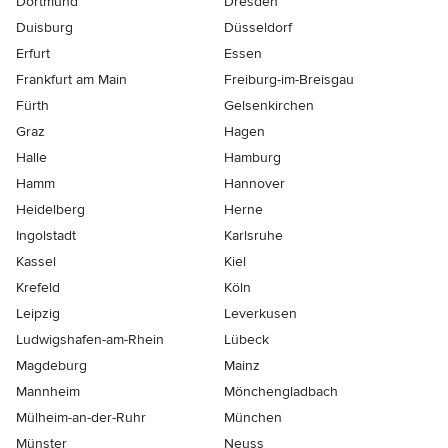
Dortmund
Dresden
Duisburg
Düsseldorf
Erfurt
Essen
Frankfurt am Main
Freiburg-im-Breisgau
Fürth
Gelsenkirchen
Graz
Hagen
Halle
Hamburg
Hamm
Hannover
Heidelberg
Herne
Ingolstadt
Karlsruhe
Kassel
Kiel
Krefeld
Köln
Leipzig
Leverkusen
Ludwigshafen-am-Rhein
Lübeck
Magdeburg
Mainz
Mannheim
Mönchen­gladbach
Mülheim-an-der-Ruhr
München
Münster
Neuss