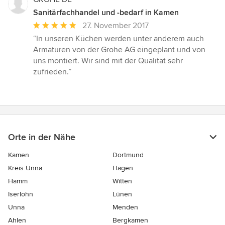
Sanitärfachhandel und -bedarf in Kamen
Durchschnittliche
27. November 2017
Bewertung:
“In unseren Küchen werden unter anderem auch
5
Armaturen von der Grohe AG eingeplant und von
von
uns montiert. Wir sind mit der Qualität sehr
5
zufrieden.”
Sternen
Orte in der Nähe
Kamen
Dortmund
Kreis Unna
Hagen
Hamm
Witten
Iserlohn
Lünen
Unna
Menden
Ahlen
Bergkamen