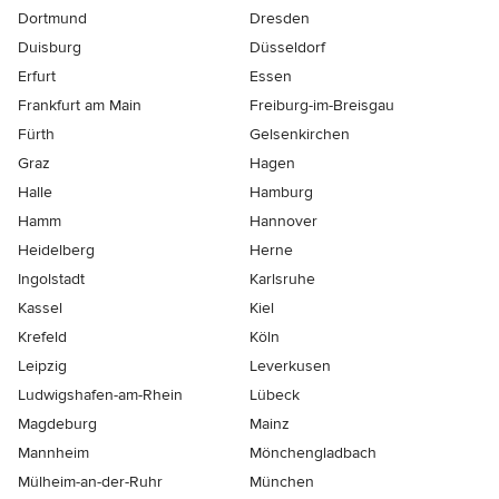
Dortmund
Dresden
Duisburg
Düsseldorf
Erfurt
Essen
Frankfurt am Main
Freiburg-im-Breisgau
Fürth
Gelsenkirchen
Graz
Hagen
Halle
Hamburg
Hamm
Hannover
Heidelberg
Herne
Ingolstadt
Karlsruhe
Kassel
Kiel
Krefeld
Köln
Leipzig
Leverkusen
Ludwigshafen-am-Rhein
Lübeck
Magdeburg
Mainz
Mannheim
Mönchen­gladbach
Mülheim-an-der-Ruhr
München