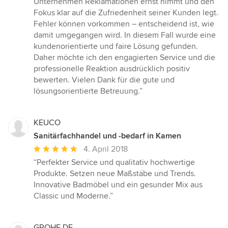
Unternehmen Reklamationen ernst nimmt und den
Fokus klar auf die Zufriedenheit seiner Kunden legt.
Fehler können vorkommen – entscheidend ist, wie
damit umgegangen wird. In diesem Fall wurde eine
kundenorientierte und faire Lösung gefunden.
Daher möchte ich den engagierten Service und die
professionelle Reaktion ausdrücklich positiv
bewerten. Vielen Dank für die gute und
lösungsorientierte Betreuung.”
KEUCO
Sanitärfachhandel und -bedarf in Kamen
Durchschnittliche
4. April 2018
Bewertung:
“Perfekter Service und qualitativ hochwertige
5
Produkte. Setzen neue Maßstäbe und Trends.
von
Innovative Badmöbel und ein gesunder Mix aus
5
Classic und Moderne.”
Sternen
GROHE DE