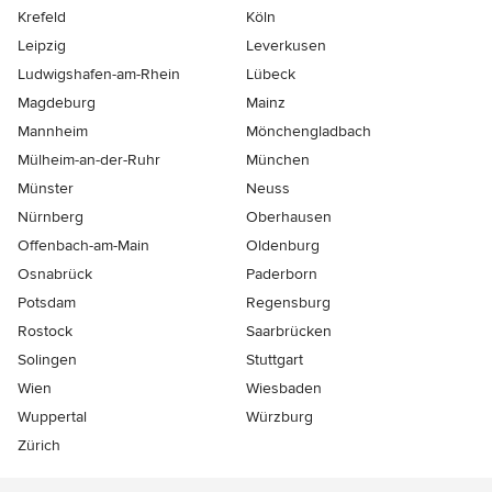
Krefeld
Köln
Leipzig
Leverkusen
Ludwigshafen-am-Rhein
Lübeck
Magdeburg
Mainz
Mannheim
Mönchen­gladbach
Mülheim-an-der-Ruhr
München
Münster
Neuss
Nürnberg
Oberhausen
Offenbach-am-Main
Oldenburg
Osnabrück
Paderborn
Potsdam
Regensburg
Rostock
Saarbrücken
Solingen
Stuttgart
Wien
Wiesbaden
Wuppertal
Würzburg
Zürich