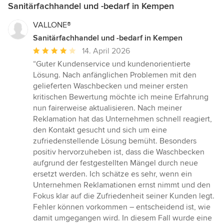
Sanitärfachhandel und -bedarf in Kempen
VALLONE®
Sanitärfachhandel und -bedarf in Kempen
Durchschnittliche
14. April 2026
Bewertung:
“Guter Kundenservice und kundenorientierte
4
Lösung. Nach anfänglichen Problemen mit den
von
gelieferten Waschbecken und meiner ersten
5
kritischen Bewertung möchte ich meine Erfahrung
Sternen
nun fairerweise aktualisieren. Nach meiner
Reklamation hat das Unternehmen schnell reagiert,
den Kontakt gesucht und sich um eine
zufriedenstellende Lösung bemüht. Besonders
positiv hervorzuheben ist, dass die Waschbecken
aufgrund der festgestellten Mängel durch neue
ersetzt werden. Ich schätze es sehr, wenn ein
Unternehmen Reklamationen ernst nimmt und den
Fokus klar auf die Zufriedenheit seiner Kunden legt.
Fehler können vorkommen – entscheidend ist, wie
damit umgegangen wird. In diesem Fall wurde eine