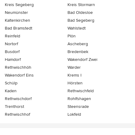
Kreis Segeberg
Kreis Stormarn
Neumünster
Bad Oldesloe
Kaltenkirchen
Bad Segeberg
Bad Bramstedt
Wahlstedt
Reinfeld
Plön
Nortorf
Ascheberg
Busdorf
Bredenbek
Hamdorf
Wakendorf Zwei
Rethwischhöh
Warder
Wakendorf Eins
Krems I
Schülp
Hörsten
Kaden
Rethwischfeld
Rethwischdorf
Rohlfshagen
Trenthorst
Steensrade
Rethwischhof
Lokfeld