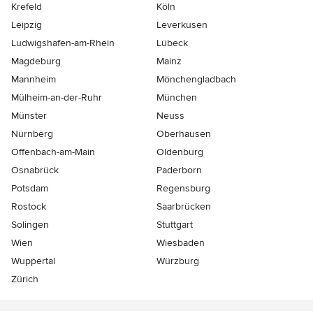
Krefeld
Köln
Leipzig
Leverkusen
Ludwigshafen-am-Rhein
Lübeck
Magdeburg
Mainz
Mannheim
Mönchen­gladbach
Mülheim-an-der-Ruhr
München
Münster
Neuss
Nürnberg
Oberhausen
Offenbach-am-Main
Oldenburg
Osnabrück
Paderborn
Potsdam
Regensburg
Rostock
Saarbrücken
Solingen
Stuttgart
Wien
Wiesbaden
Wuppertal
Würzburg
Zürich