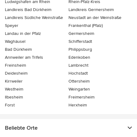
Ludwigshafen am Rhein
Rhein-Pfalz-Kreis
Landkreis Bad Dürkheim
Landkreis Germersheim
Landkreis Südliche Weinstraße
Neustadt an der Weinstraße
Speyer
Frankenthal (Pfalz)
Landau in der Pfalz
Germersheim
Waghäusel
Schifferstadt
Bad Dürkheim
Philippsburg
Annweiler am Trifels
Edenkoben
Freinsheim
Lambrecht
Deidesheim
Hochstadt
Kirrweiler
Ottersheim
Westheim
Weingarten
Ilbesheim
Freimersheim
Forst
Herxheim
Beliebte Orte