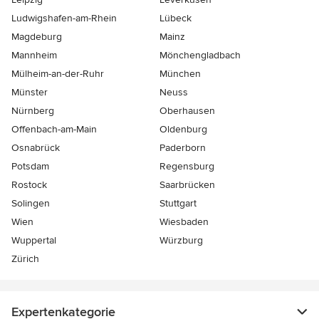
Ludwigshafen-am-Rhein
Lübeck
Magdeburg
Mainz
Mannheim
Mönchen­gladbach
Mülheim-an-der-Ruhr
München
Münster
Neuss
Nürnberg
Oberhausen
Offenbach-am-Main
Oldenburg
Osnabrück
Paderborn
Potsdam
Regensburg
Rostock
Saarbrücken
Solingen
Stuttgart
Wien
Wiesbaden
Wuppertal
Würzburg
Zürich
Expertenkategorie