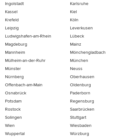
Ingolstadt
Karlsruhe
Kassel
Kiel
Krefeld
Köln
Leipzig
Leverkusen
Ludwigshafen-am-Rhein
Lübeck
Magdeburg
Mainz
Mannheim
Mönchen­gladbach
Mülheim-an-der-Ruhr
München
Münster
Neuss
Nürnberg
Oberhausen
Offenbach-am-Main
Oldenburg
Osnabrück
Paderborn
Potsdam
Regensburg
Rostock
Saarbrücken
Solingen
Stuttgart
Wien
Wiesbaden
Wuppertal
Würzburg