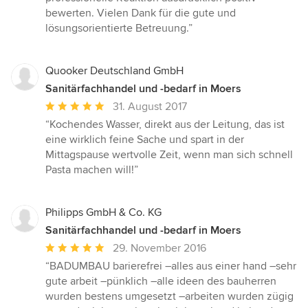
bewerten. Vielen Dank für die gute und
lösungsorientierte Betreuung.”
Quooker Deutschland GmbH
Sanitärfachhandel und -bedarf in Moers
Durchschnittliche
31. August 2017
Bewertung:
“Kochendes Wasser, direkt aus der Leitung, das ist
5
eine wirklich feine Sache und spart in der
von
Mittagspause wertvolle Zeit, wenn man sich schnell
5
Pasta machen will!”
Sternen
Philipps GmbH & Co. KG
Sanitärfachhandel und -bedarf in Moers
Durchschnittliche
29. November 2016
Bewertung:
“BADUMBAU barierefrei –alles aus einer hand –sehr
5
gute arbeit –pünklich –alle ideen des bauherren
von
wurden bestens umgesetzt –arbeiten wurden zügig
5