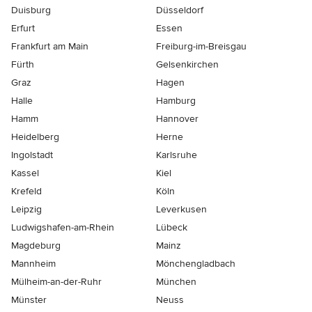
Duisburg
Düsseldorf
Erfurt
Essen
Frankfurt am Main
Freiburg-im-Breisgau
Fürth
Gelsenkirchen
Graz
Hagen
Halle
Hamburg
Hamm
Hannover
Heidelberg
Herne
Ingolstadt
Karlsruhe
Kassel
Kiel
Krefeld
Köln
Leipzig
Leverkusen
Ludwigshafen-am-Rhein
Lübeck
Magdeburg
Mainz
Mannheim
Mönchen­gladbach
Mülheim-an-der-Ruhr
München
Münster
Neuss