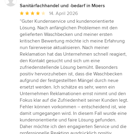
Sanitärfachhandel und -bedarf in Moers
Durchschnittliche
14. April 2026
Bewertung:
“Guter Kundenservice und kundenorientierte
4
Lösung. Nach anfänglichen Problemen mit den
von
gelieferten Waschbecken und meiner ersten
5
kritischen Bewertung möchte ich meine Erfahrung
Sternen
nun fairerweise aktualisieren. Nach meiner
Reklamation hat das Unternehmen schnell reagiert,
den Kontakt gesucht und sich um eine
zufriedenstellende Lösung bemüht. Besonders
positiv hervorzuheben ist, dass die Waschbecken
aufgrund der festgestellten Mängel durch neue
ersetzt werden. Ich schätze es sehr, wenn ein
Unternehmen Reklamationen ernst nimmt und den
Fokus klar auf die Zufriedenheit seiner Kunden legt.
Fehler können vorkommen – entscheidend ist, wie
damit umgegangen wird. In diesem Fall wurde eine
kundenorientierte und faire Lösung gefunden.
Daher möchte ich den engagierten Service und die
professionelle Reaktion ausdrücklich positiv