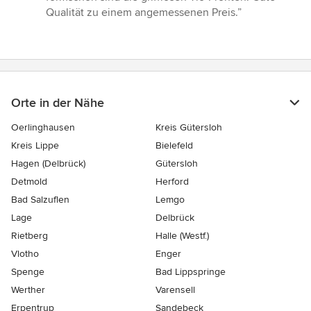
von
Qualität zu einem angemessenen Preis.”
5
Sternen
Orte in der Nähe
Oerlinghausen
Kreis Gütersloh
Kreis Lippe
Bielefeld
Hagen (Delbrück)
Gütersloh
Detmold
Herford
Bad Salzuflen
Lemgo
Lage
Delbrück
Rietberg
Halle (Westf.)
Vlotho
Enger
Spenge
Bad Lippspringe
Werther
Varensell
Erpentrup
Sandebeck