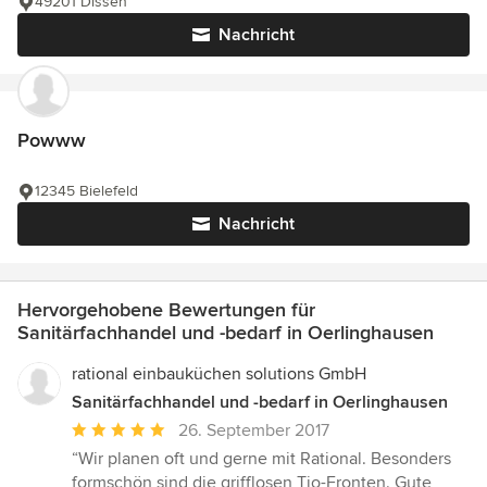
49201 Dissen
Nachricht
Powww
12345 Bielefeld
Nachricht
Hervorgehobene Bewertungen für
Sanitärfachhandel und -bedarf in Oerlinghausen
rational einbauküchen solutions GmbH
Sanitärfachhandel und -bedarf in Oerlinghausen
Durchschnittliche
26. September 2017
Bewertung:
“Wir planen oft und gerne mit Rational. Besonders
5
formschön sind die grifflosen Tio-Fronten. Gute