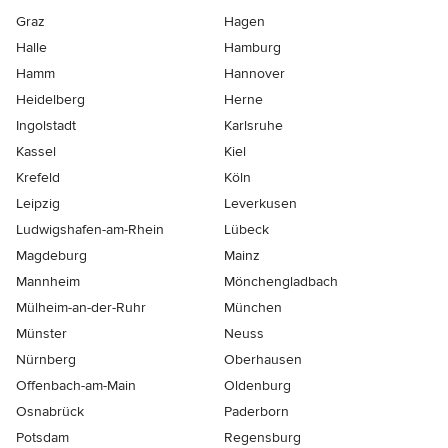
Graz
Hagen
Halle
Hamburg
Hamm
Hannover
Heidelberg
Herne
Ingolstadt
Karlsruhe
Kassel
Kiel
Krefeld
Köln
Leipzig
Leverkusen
Ludwigshafen-am-Rhein
Lübeck
Magdeburg
Mainz
Mannheim
Mönchen­gladbach
Mülheim-an-der-Ruhr
München
Münster
Neuss
Nürnberg
Oberhausen
Offenbach-am-Main
Oldenburg
Osnabrück
Paderborn
Potsdam
Regensburg