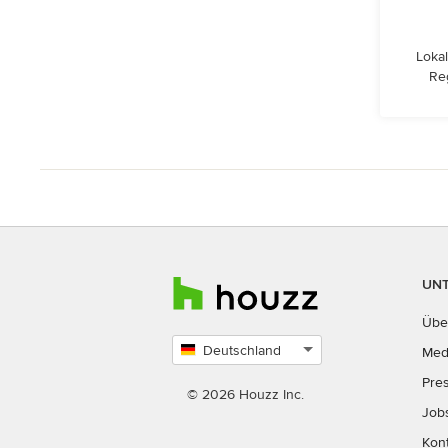
Lokal
Re
UN
Übe
Deutschland
Med
Land
Pre
auswählen
© 2026 Houzz Inc.
Job
Kon