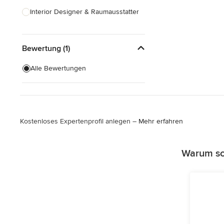
Interior Designer & Raumausstatter
Küchenplanung
Bewertung (1)
Landschaftsarchitekten
Armaturen & Sanitärbedarf
Alle Bewertungen
Beleuchtung
Einbauschränke
Kostenloses Expertenprofil anlegen –
Mehr erfahren
Alle anzeigen
Warum sol