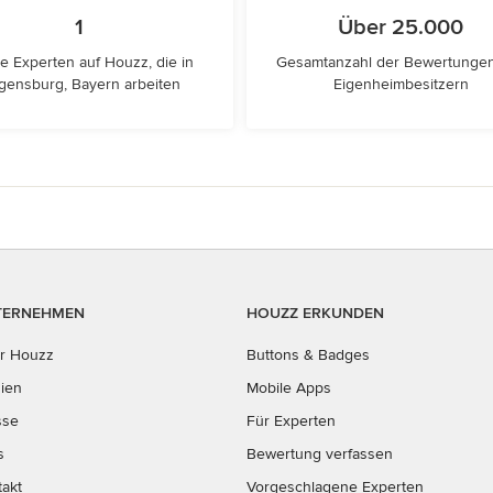
1
Über 25.000
e Experten auf Houzz, die in
Gesamtanzahl der Bewertunge
gensburg, Bayern arbeiten
Eigenheimbesitzern
TERNEHMEN
HOUZZ ERKUNDEN
r Houzz
Buttons & Badges
ien
Mobile Apps
sse
Für Experten
s
Bewertung verfassen
takt
Vorgeschlagene Experten