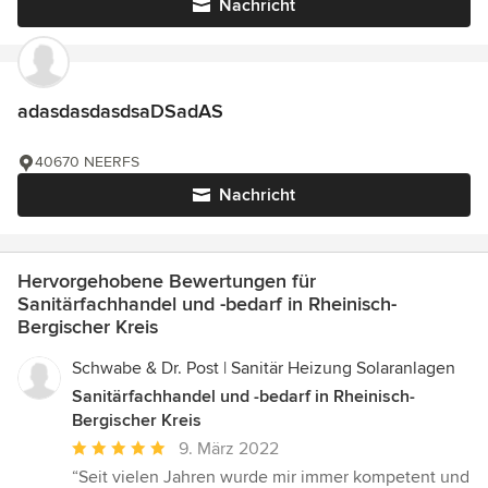
Nachricht
adasdasdasdsaDSadAS
40670 NEERFS
Nachricht
Hervorgehobene Bewertungen für
Sanitärfachhandel und -bedarf in Rheinisch-
Bergischer Kreis
Schwabe & Dr. Post | Sanitär Heizung Solaranlagen
Sanitärfachhandel und -bedarf in Rheinisch-
Bergischer Kreis
Durchschnittliche
9. März 2022
Bewertung:
“Seit vielen Jahren wurde mir immer kompetent und