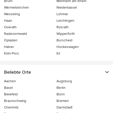
Brühl
Monheim am Rhein
Wermelskirchen
Niederkassel
Wesseling
Lohmar
Haan
Leichlingen
Overath
Rösrath
Radevormwald
Wipperfürth
Opladen
Burscheid
Halver
Hückeswagen
Köln-Porz
Eil
Beliebte Orte
Aachen
Augsburg
Basel
Berlin
Bielefeld
Bonn
Braunschweig
Bremen
Chemnitz
Darmstadt