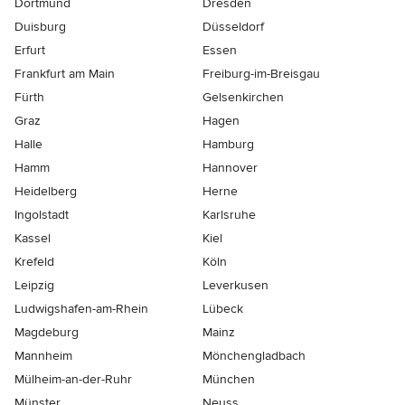
Dortmund
Dresden
Duisburg
Düsseldorf
Erfurt
Essen
Frankfurt am Main
Freiburg-im-Breisgau
Fürth
Gelsenkirchen
Graz
Hagen
Halle
Hamburg
Hamm
Hannover
Heidelberg
Herne
Ingolstadt
Karlsruhe
Kassel
Kiel
Krefeld
Köln
Leipzig
Leverkusen
Ludwigshafen-am-Rhein
Lübeck
Magdeburg
Mainz
Mannheim
Mönchen­gladbach
Mülheim-an-der-Ruhr
München
Münster
Neuss