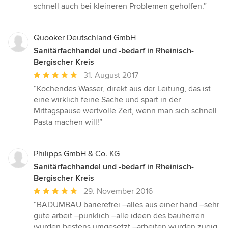
5
schnell auch bei kleineren Problemen geholfen.”
von
5
Sternen
Quooker Deutschland GmbH
Sanitärfachhandel und -bedarf in Rheinisch-
Bergischer Kreis
Durchschnittliche
31. August 2017
Bewertung:
“Kochendes Wasser, direkt aus der Leitung, das ist
5
eine wirklich feine Sache und spart in der
von
Mittagspause wertvolle Zeit, wenn man sich schnell
5
Pasta machen will!”
Sternen
Philipps GmbH & Co. KG
Sanitärfachhandel und -bedarf in Rheinisch-
Bergischer Kreis
Durchschnittliche
29. November 2016
Bewertung:
“BADUMBAU barierefrei –alles aus einer hand –sehr
5
gute arbeit –pünklich –alle ideen des bauherren
von
wurden bestens umgesetzt –arbeiten wurden zügig