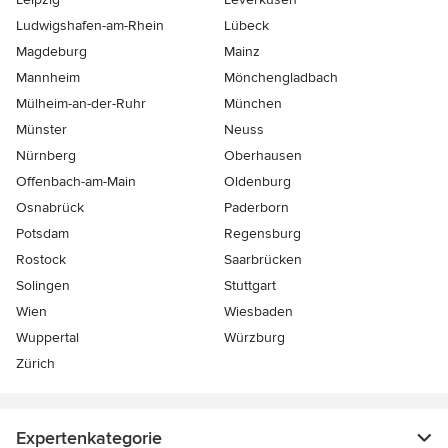
Ludwigshafen-am-Rhein
Lübeck
Magdeburg
Mainz
Mannheim
Mönchen­gladbach
Mülheim-an-der-Ruhr
München
Münster
Neuss
Nürnberg
Oberhausen
Offenbach-am-Main
Oldenburg
Osnabrück
Paderborn
Potsdam
Regensburg
Rostock
Saarbrücken
Solingen
Stuttgart
Wien
Wiesbaden
Wuppertal
Würzburg
Zürich
Expertenkategorie