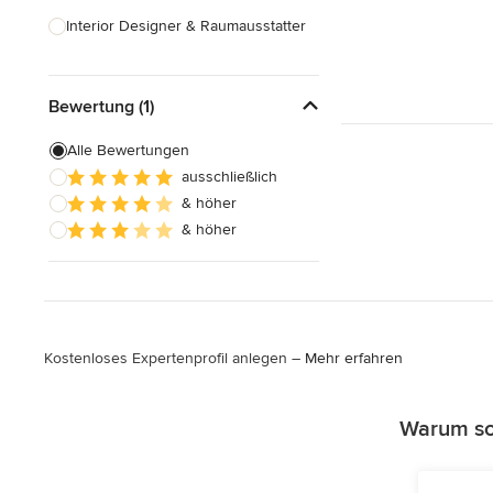
Interior Designer & Raumausstatter
Küchenplanung
Bewertung (1)
Landschaftsarchitekten
Armaturen & Sanitärbedarf
Alle Bewertungen
ausschließlich
Beleuchtung
& höher
Einbauschränke
& höher
Alle anzeigen
Kostenloses Expertenprofil anlegen –
Mehr erfahren
Warum sol