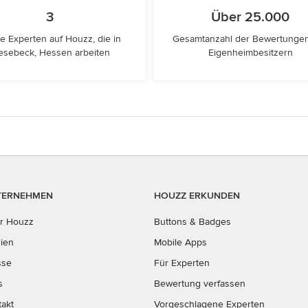
3
Über 25.000
e Experten auf Houzz, die in
Gesamtanzahl der Bewertunge
esebeck, Hessen arbeiten
Eigenheimbesitzern
TERNEHMEN
HOUZZ ERKUNDEN
r Houzz
Buttons & Badges
ien
Mobile Apps
sse
Für Experten
s
Bewertung verfassen
takt
Vorgeschlagene Experten