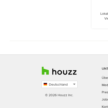
Lokal
Vi
UN
Übe
Deutschland
Med
Land
Pre
auswählen
© 2026 Houzz Inc.
Job
Kon