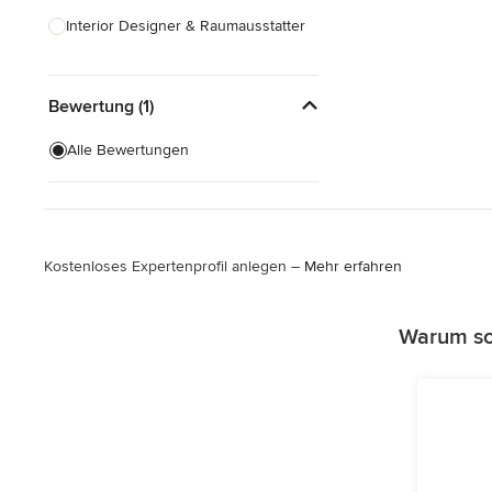
Interior Designer & Raumausstatter
Küchenplanung
Bewertung (1)
Landschaftsarchitekten
Armaturen & Sanitärbedarf
Alle Bewertungen
Beleuchtung
Einbauschränke
Kostenloses Expertenprofil anlegen –
Mehr erfahren
Alle anzeigen
Warum sol