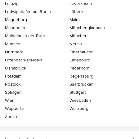
Leipzig
Leverkusen
Ludwigshafen-am-Rhein
Lübeck
Magdeburg
Mainz
Mannheim
Mönchen­gladbach
Mülheim-an-der-Ruhr
München
Münster
Neuss
Nürnberg
Oberhausen
Offenbach-am-Main
Oldenburg
Osnabrück
Paderborn
Potsdam
Regensburg
Rostock
Saarbrücken
Solingen
Stuttgart
Wien
Wiesbaden
Wuppertal
Würzburg
Zürich