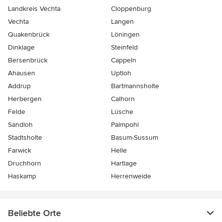
Landkreis Vechta
Cloppenburg
Vechta
Langen
Quakenbrück
Löningen
Dinklage
Steinfeld
Bersenbrück
Cappeln
Ahausen
Uptloh
Addrup
Bartmannsholte
Herbergen
Calhorn
Felde
Lüsche
Sandloh
Palmpohl
Stadtsholte
Basum-Sussum
Farwick
Helle
Druchhorn
Hartlage
Haskamp
Herrenweide
Beliebte Orte