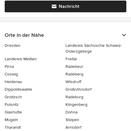
Nachricht
Orte in der Nähe
Dresden
Landkreis Sächsische Schweiz-
Osterzgebirge
Landkreis Meißen
Freital
Pirna
Radebeul
Coswig
Radeberg
Heidenau
Wilsdruff
Dippoldiswalde
Großröhrsdorf
Groitzsch
Radeburg
Pulsnitz
Klingenberg
Glashütte
Dohna
Mügeln
Stolpen
Tharandt
Arnsdorf