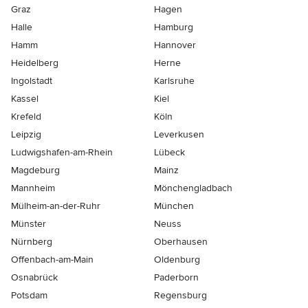
Graz
Hagen
Halle
Hamburg
Hamm
Hannover
Heidelberg
Herne
Ingolstadt
Karlsruhe
Kassel
Kiel
Krefeld
Köln
Leipzig
Leverkusen
Ludwigshafen-am-Rhein
Lübeck
Magdeburg
Mainz
Mannheim
Mönchen­gladbach
Mülheim-an-der-Ruhr
München
Münster
Neuss
Nürnberg
Oberhausen
Offenbach-am-Main
Oldenburg
Osnabrück
Paderborn
Potsdam
Regensburg