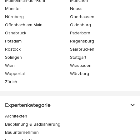
Mülheim-an-der-Ruhr
München
Münster
Neuss
Nürnberg
Oberhausen
Offenbach-am-Main
Oldenburg
Osnabrück
Paderborn
Potsdam
Regensburg
Rostock
Saarbrücken
Solingen
Stuttgart
Wien
Wiesbaden
Wuppertal
Würzburg
Zürich
Expertenkategorie
Architekten
Badplanung & Badsanierung
Bauunternehmen