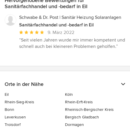
Hervorgehobene Bewertungen für
Sanitärfachhandel und -bedarf in Eil
Schwabe & Dr. Post | Sanitär Heizung Solaranlagen
Sanitärfachhandel und -bedarf in Eil
Durchschnittliche
9. März 2022
Bewertung:
“Seit vielen Jahren wurde mir immer kompetent und
5
schnell auch bei kleineren Problemen geholfen.”
von
5
Sternen
Orte in der Nähe
Eil
Köln
Rhein-Sieg-Kreis
Rhein-Erft-Kreis
Bonn
Rheinisch-Bergischer Kreis
Leverkusen
Bergisch Gladbach
Troisdorf
Dormagen