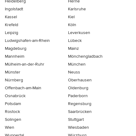
Heidelberg
Herne
Ingolstadt
Karlsruhe
Kassel
Kiel
Krefeld
Köln
Leipzig
Leverkusen
Ludwigshafen-am-Rhein
Lübeck
Magdeburg
Mainz
Mannheim
Mönchen­gladbach
Mülheim-an-der-Ruhr
München
Münster
Neuss
Nürnberg
Oberhausen
Offenbach-am-Main
Oldenburg
Osnabrück
Paderborn
Potsdam
Regensburg
Rostock
Saarbrücken
Solingen
Stuttgart
Wien
Wiesbaden
Wuppertal
Würzburg