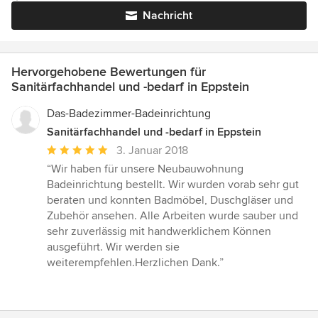
Nachricht
Hervorgehobene Bewertungen für
Sanitärfachhandel und -bedarf in Eppstein
Das-Badezimmer-Badeinrichtung
Sanitärfachhandel und -bedarf in Eppstein
Durchschnittliche
3. Januar 2018
Bewertung:
“Wir haben für unsere Neubauwohnung
5
Badeinrichtung bestellt. Wir wurden vorab sehr gut
von
beraten und konnten Badmöbel, Duschgläser und
5
Zubehör ansehen. Alle Arbeiten wurde sauber und
Sternen
sehr zuverlässig mit handwerklichem Können
ausgeführt. Wir werden sie
weiterempfehlen.Herzlichen Dank.”