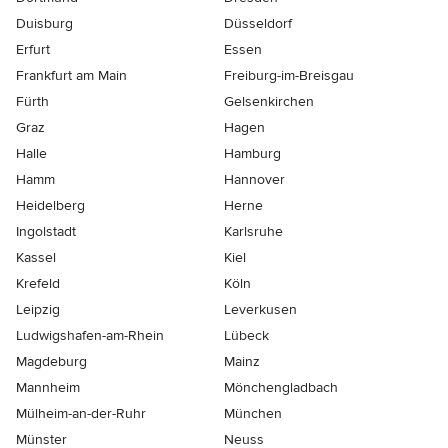
Duisburg
Düsseldorf
Erfurt
Essen
Frankfurt am Main
Freiburg-im-Breisgau
Fürth
Gelsenkirchen
Graz
Hagen
Halle
Hamburg
Hamm
Hannover
Heidelberg
Herne
Ingolstadt
Karlsruhe
Kassel
Kiel
Krefeld
Köln
Leipzig
Leverkusen
Ludwigshafen-am-Rhein
Lübeck
Magdeburg
Mainz
Mannheim
Mönchen­gladbach
Mülheim-an-der-Ruhr
München
Münster
Neuss