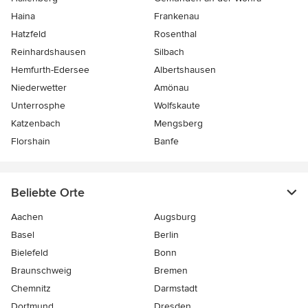
Haina
Frankenau
Hatzfeld
Rosenthal
Reinhardshausen
Silbach
Hemfurth-Edersee
Albertshausen
Niederwetter
Amönau
Unterrosphe
Wolfskaute
Katzenbach
Mengsberg
Florshain
Banfe
Beliebte Orte
Aachen
Augsburg
Basel
Berlin
Bielefeld
Bonn
Braunschweig
Bremen
Chemnitz
Darmstadt
Dortmund
Dresden