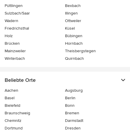
Püttlingen
Bexbach
Sulzbach/Saar
Illingen
Wadern
Ottweiler
Friedrichsthal
Küsel
Holz
Bübingen
Brücken
Hornbach
Mainzweiler
Theisbergstegen
Winterbach
Quirnbach
Beliebte Orte
Aachen
Augsburg
Basel
Berlin
Bielefeld
Bonn
Braunschweig
Bremen
Chemnitz
Darmstadt
Dortmund
Dresden