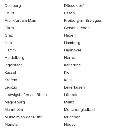
Duisburg
Düsseldorf
Erfurt
Essen
Frankfurt am Main
Freiburg-im-Breisgau
Fürth
Gelsenkirchen
Graz
Hagen
Halle
Hamburg
Hamm
Hannover
Heidelberg
Herne
Ingolstadt
Karlsruhe
Kassel
Kiel
Krefeld
Köln
Leipzig
Leverkusen
Ludwigshafen-am-Rhein
Lübeck
Magdeburg
Mainz
Mannheim
Mönchen­gladbach
Mülheim-an-der-Ruhr
München
Münster
Neuss