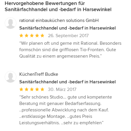
Hervorgehobene Bewertungen für
Sanitärfachhandel und -bedarf in Harsewinkel
rational einbauküchen solutions GmbH
Sanitärfachhandel und -bedarf in Harsewinkel
Durchschnittliche
26. September 2017
Bewertung:
“Wir planen oft und gerne mit Rational. Besonders
5
formschön sind die grifflosen Tio-Fronten. Gute
von
Qualität zu einem angemessenen Preis.”
5
Sternen
KüchenTreff Budke
Sanitärfachhandel und -bedarf in Harsewinkel
Durchschnittliche
30. März 2017
Bewertung:
“Sehr schönes Studio... gute und kompetente
5
Beratung mit genauer Bedarfserfassung.
von
..professionelle Abwicklung nach dem Kauf.
5
..erstklassige Montage. ..gutes Preis
Sternen
Leistungsverhältnis. ..sehr zu empfehlen”