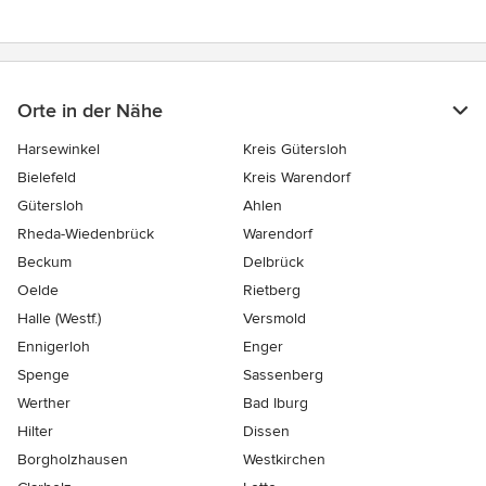
Orte in der Nähe
Harsewinkel
Kreis Gütersloh
Bielefeld
Kreis Warendorf
Gütersloh
Ahlen
Rheda-Wiedenbrück
Warendorf
Beckum
Delbrück
Oelde
Rietberg
Halle (Westf.)
Versmold
Ennigerloh
Enger
Spenge
Sassenberg
Werther
Bad Iburg
Hilter
Dissen
Borgholzhausen
Westkirchen