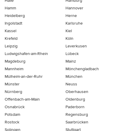
Halle
Hamburg
Hamm
Hannover
Heidelberg
Herne
Ingolstadt
Karlsruhe
Kassel
Kiel
Krefeld
Köln
Leipzig
Leverkusen
Ludwigshafen-am-Rhein
Lübeck
Magdeburg
Mainz
Mannheim
Mönchen­gladbach
Mülheim-an-der-Ruhr
München
Münster
Neuss
Nürnberg
Oberhausen
Offenbach-am-Main
Oldenburg
Osnabrück
Paderborn
Potsdam
Regensburg
Rostock
Saarbrücken
Solingen
Stuttgart