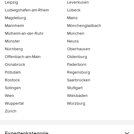
Leipzig
Leverkusen
Ludwigshafen-am-Rhein
Lübeck
Magdeburg
Mainz
Mannheim
Mönchen­gladbach
Mülheim-an-der-Ruhr
München
Münster
Neuss
Nürnberg
Oberhausen
Offenbach-am-Main
Oldenburg
Osnabrück
Paderborn
Potsdam
Regensburg
Rostock
Saarbrücken
Solingen
Stuttgart
Wien
Wiesbaden
Wuppertal
Würzburg
Zürich
Expertenkategorie