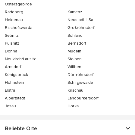
Osterzgebirge
Radeberg
Kamenz
Heidenau
Neustadt i. Sa.
Bischofswerda
Großröhrsdorf
Sebnitz
Sohland
Pulsnitz
Bernsdorf
Dohna
Mügeln
Neukirch/Lausitz
Stolpen
Arnsdorf
Wilthen
Königsbrück
Dürrröhrsdorf
Hohnstein
Schirgiswalde
Elstra
Kirschau
Albertstadt
Langburkersdorf
Jesau
Horka
Beliebte Orte