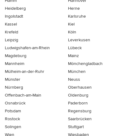
Hamm
Hannover
Heidelberg
Herne
Ingolstadt
Karlsruhe
Kassel
Kiel
Krefeld
Köln
Leipzig
Leverkusen
Ludwigshafen-am-Rhein
Lübeck
Magdeburg
Mainz
Mannheim
Mönchen­gladbach
Mülheim-an-der-Ruhr
München
Münster
Neuss
Nürnberg
Oberhausen
Offenbach-am-Main
Oldenburg
Osnabrück
Paderborn
Potsdam
Regensburg
Rostock
Saarbrücken
Solingen
Stuttgart
Wien
Wiesbaden