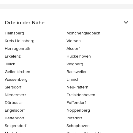
Orte in der Nähe
Heinsberg
Mönchengladbach
Kreis Heinsberg
Viersen
Herzogenrath
Alsdorf
Erkelenz
Hückelhoven
Jülich
Wegberg
Geilenkirchen
Baesweiler
Wassenberg
Linnich
Siersdorf
Neu-Pattern
Niedermerz
Freialdenhoven
Dürboslar
Puffendorf
Engelsdorf
Noppenberg
Bettendorf
Pützdorf
Selgersdorf
Schophoven