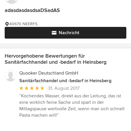
adasdasdasdsaDSadAS
40670 NEERFS
Nachricht
Hervorgehobene Bewertungen für
Sanitärfachhandel und -bedarf in Heinsberg
Quooker Deutschland GmbH
Sanitärfachhandel und -bedarf in Heinsberg
Durchschnittliche
31. August 2017
Bewertung:
“Kochendes Wasser, direkt aus der Leitung, das ist
5
eine wirklich feine Sache und spart in der
von
Mittagspause wertvolle Zeit, wenn man sich schnell
5
Pasta machen will!”
Sternen