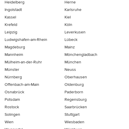
Heidelberg
Herne
Ingolstadt
Karlsruhe
Kassel
Kiel
Krefeld
Köln
Leipzig
Leverkusen
Ludwigshafen-am-Rhein
Lübeck
Magdeburg
Mainz
Mannheim
Mönchen­gladbach
Mülheim-an-der-Ruhr
München
Münster
Neuss
Nürnberg
Oberhausen
Offenbach-am-Main
Oldenburg
Osnabrück
Paderborn
Potsdam
Regensburg
Rostock
Saarbrücken
Solingen
Stuttgart
Wien
Wiesbaden