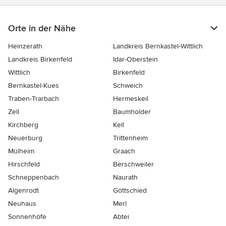
Orte in der Nähe
Heinzerath
Landkreis Bernkastel-Wittlich
Landkreis Birkenfeld
Idar-Oberstein
Wittlich
Birkenfeld
Bernkastel-Kues
Schweich
Traben-Trarbach
Hermeskeil
Zell
Baumholder
Kirchberg
Kell
Neuerburg
Trittenheim
Mülheim
Graach
Hirschfeld
Berschweiler
Schneppenbach
Naurath
Algenrodt
Göttschied
Neuhaus
Merl
Sonnenhöfe
Abtei