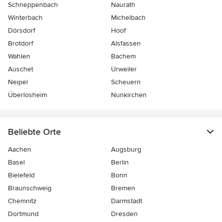
Schneppenbach
Naurath
Winterbach
Michelbach
Dörsdorf
Hoof
Brotdorf
Alsfassen
Wahlen
Bachem
Auschet
Urweiler
Neipel
Scheuern
Überlosheim
Nunkirchen
Beliebte Orte
Aachen
Augsburg
Basel
Berlin
Bielefeld
Bonn
Braunschweig
Bremen
Chemnitz
Darmstadt
Dortmund
Dresden