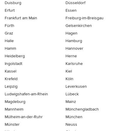
Duisburg
Düsseldorf
Erfurt
Essen
Frankfurt am Main
Freiburg-im-Breisgau
Fürth
Gelsenkirchen
Graz
Hagen
Halle
Hamburg
Hamm
Hannover
Heidelberg
Herne
Ingolstadt
Karlsruhe
Kassel
Kiel
Krefeld
Köln
Leipzig
Leverkusen
Ludwigshafen-am-Rhein
Lübeck
Magdeburg
Mainz
Mannheim
Mönchen­gladbach
Mülheim-an-der-Ruhr
München
Münster
Neuss