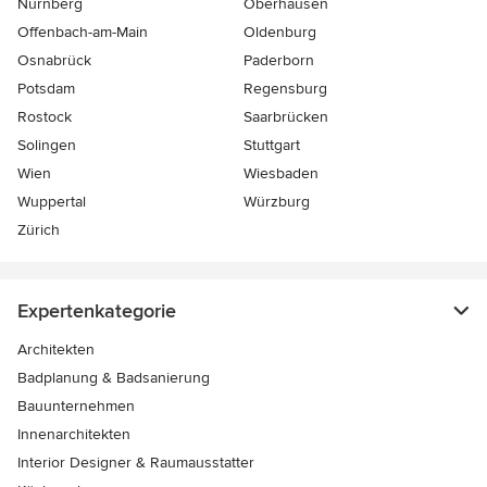
Nürnberg
Oberhausen
Offenbach-am-Main
Oldenburg
Osnabrück
Paderborn
Potsdam
Regensburg
Rostock
Saarbrücken
Solingen
Stuttgart
Wien
Wiesbaden
Wuppertal
Würzburg
Zürich
Expertenkategorie
Architekten
Badplanung & Badsanierung
Bauunternehmen
Innenarchitekten
Interior Designer & Raumausstatter