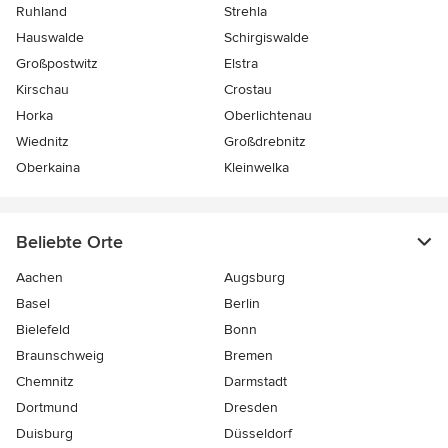
Ruhland
Strehla
Hauswalde
Schirgiswalde
Großpostwitz
Elstra
Kirschau
Crostau
Horka
Oberlichtenau
Wiednitz
Großdrebnitz
Oberkaina
Kleinwelka
Beliebte Orte
Aachen
Augsburg
Basel
Berlin
Bielefeld
Bonn
Braunschweig
Bremen
Chemnitz
Darmstadt
Dortmund
Dresden
Duisburg
Düsseldorf