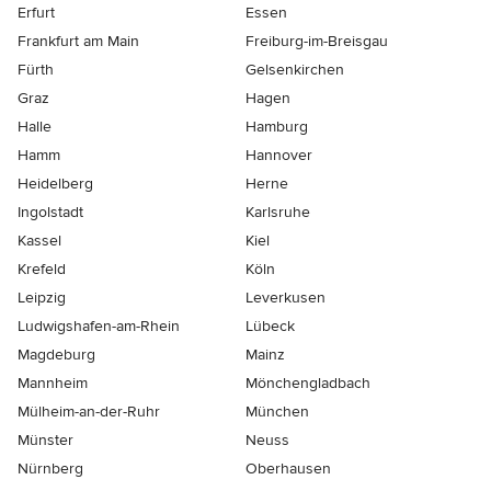
Erfurt
Essen
Frankfurt am Main
Freiburg-im-Breisgau
Fürth
Gelsenkirchen
Graz
Hagen
Halle
Hamburg
Hamm
Hannover
Heidelberg
Herne
Ingolstadt
Karlsruhe
Kassel
Kiel
Krefeld
Köln
Leipzig
Leverkusen
Ludwigshafen-am-Rhein
Lübeck
Magdeburg
Mainz
Mannheim
Mönchen­gladbach
Mülheim-an-der-Ruhr
München
Münster
Neuss
Nürnberg
Oberhausen