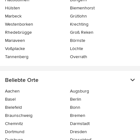
Hülsten
Biemenhorst
Marbeck
Grütlohn
Westenborken
Krechting
Rhedebrügge
Groß Reken
Mariaveen
Börnste
Voßplacke
Löchte
Tannenberg
Overrath
Beliebte Orte
Aachen
Augsburg
Basel
Berlin
Bielefeld
Bonn
Braunschweig
Bremen
Chemnitz
Darmstadt
Dortmund
Dresden
Duisburg
Düsseldorf