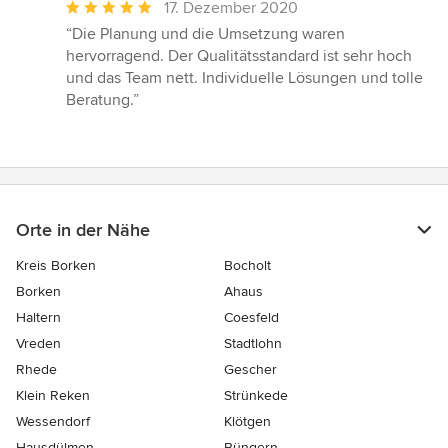
Durchschnittliche
17. Dezember 2020
Bewertung:
“Die Planung und die Umsetzung waren
5
hervorragend. Der Qualitätsstandard ist sehr hoch
von
und das Team nett. Individuelle Lösungen und tolle
5
Beratung.”
Sternen
Orte in der Nähe
Kreis Borken
Bocholt
Borken
Ahaus
Haltern
Coesfeld
Vreden
Stadtlohn
Rhede
Gescher
Klein Reken
Strünkede
Wessendorf
Klötgen
Hausdülmen
Büngern