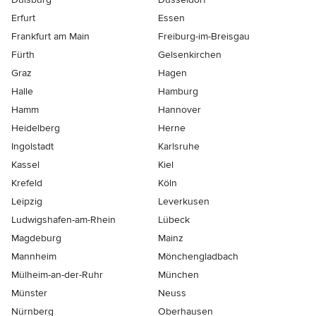
Erfurt
Essen
Frankfurt am Main
Freiburg-im-Breisgau
Fürth
Gelsenkirchen
Graz
Hagen
Halle
Hamburg
Hamm
Hannover
Heidelberg
Herne
Ingolstadt
Karlsruhe
Kassel
Kiel
Krefeld
Köln
Leipzig
Leverkusen
Ludwigshafen-am-Rhein
Lübeck
Magdeburg
Mainz
Mannheim
Mönchen­gladbach
Mülheim-an-der-Ruhr
München
Münster
Neuss
Nürnberg
Oberhausen