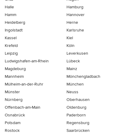
Halle
Hamburg
Hamm
Hannover
Heidelberg
Herne
Ingolstadt
Karlsruhe
Kassel
Kiel
Krefeld
Köln
Leipzig
Leverkusen
Ludwigshafen-am-Rhein
Lübeck
Magdeburg
Mainz
Mannheim
Mönchen­gladbach
Mülheim-an-der-Ruhr
München
Münster
Neuss
Nürnberg
Oberhausen
Offenbach-am-Main
Oldenburg
Osnabrück
Paderborn
Potsdam
Regensburg
Rostock
Saarbrücken