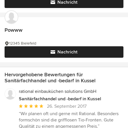
Nachricht
Powww
12345 Bielefeld
Nachricht
Hervorgehobene Bewertungen für
Sanitärfachhandel und -bedarf in Kussel
rational einbauküchen solutions GmbH
Sanitärfachhandel und -bedarf in Kussel
Durchschnittliche
26. September 2017
Bewertung:
“Wir planen oft und gerne mit Rational. Besonders
5
formschön sind die grifflosen Tio-Fronten. Gute
von
Qualität zu einem angemessenen Preis.”