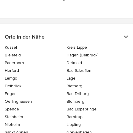
5
Sternen
Orte in der Nähe
Kussel
Kreis Lippe
Bielefeld
Hagen (Delbrück)
Paderborn
Detmold
Herford
Bad Salzuflen
Lemgo
Lage
Delbrück
Rietberg
Enger
Bad Driburg
Oerlinghausen
Blomberg
Spenge
Bad Lippspringe
Steinheim
Barntrup
Nieheim
Lippling
Sankt Annen
Grevenhagen