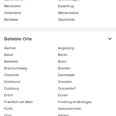
Merlsheim
Erpentrup
Ostenland
Westerwiehe
Bentlake
Staumühle
Beliebte Orte
Aachen
Augsburg
Basel
Berlin
Bielefeld
Bonn
Braunschweig
Bremen
Chemnitz
Darmstadt
Dortmund
Dresden
Duisburg
Düsseldorf
Erfurt
Essen
Frankfurt am Main
Freiburg-im-Breisgau
Fürth
Gelsenkirchen
Graz
Hagen