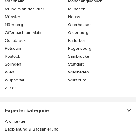
Mannheim
Mönchen­gladbach
Mülheim-an-der-Ruhr
München
Münster
Neuss
Nürnberg
Oberhausen
Offenbach-am-Main
Oldenburg
Osnabrück
Paderborn
Potsdam
Regensburg
Rostock
Saarbrücken
Solingen
Stuttgart
Wien
Wiesbaden
Wuppertal
Würzburg
Zürich
Expertenkategorie
Architekten
Badplanung & Badsanierung