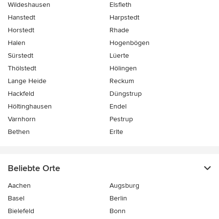
Wildeshausen
Elsfleth
Hanstedt
Harpstedt
Horstedt
Rhade
Halen
Hogenbögen
Sürstedt
Lüerte
Thölstedt
Hölingen
Lange Heide
Reckum
Hackfeld
Düngstrup
Höltinghausen
Endel
Varnhorn
Pestrup
Bethen
Erlte
Beliebte Orte
Aachen
Augsburg
Basel
Berlin
Bielefeld
Bonn