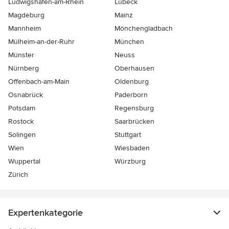
Ludwigshafen-am-Rhein
Lübeck
Magdeburg
Mainz
Mannheim
Mönchen­gladbach
Mülheim-an-der-Ruhr
München
Münster
Neuss
Nürnberg
Oberhausen
Offenbach-am-Main
Oldenburg
Osnabrück
Paderborn
Potsdam
Regensburg
Rostock
Saarbrücken
Solingen
Stuttgart
Wien
Wiesbaden
Wuppertal
Würzburg
Zürich
Expertenkategorie