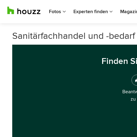
Fotos
Experten finden
Magazi
Sanitärfachhandel und -bedar
Finden S
Beantw
zu