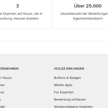
3
Über 25.000
e Experten auf Houzz, die in
Gesamtanzahl der Bewertunge
umburg, Hessen arbeiten
Eigenheimbesitzern
TERNEHMEN
HOUZZ ERKUNDEN
r Houzz
Buttons & Badges
ien
Mobile Apps
sse
Für Experten
s
Bewertung verfassen
takt
Vorgeschlagene Experten