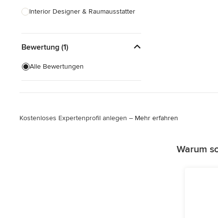
Interior Designer & Raumausstatter
Küchenplanung
Bewertung (1)
Landschaftsarchitekten
Armaturen & Sanitärbedarf
Alle Bewertungen
Beleuchtung
Einbauschränke
Kostenloses Expertenprofil anlegen –
Mehr erfahren
Alle anzeigen
Warum sol