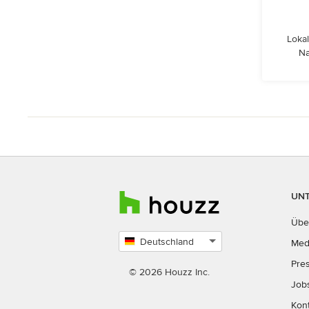
Lokal
Na
UN
Übe
Deutschland
Med
Land
Pre
auswählen
© 2026 Houzz Inc.
Job
Kon