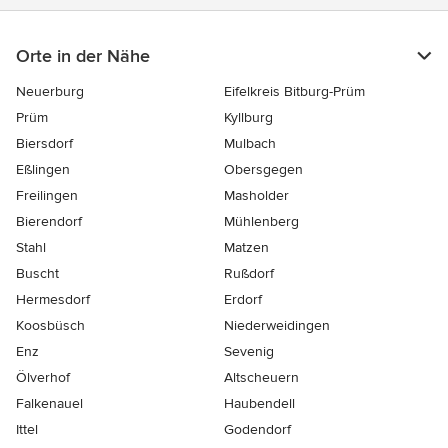
Orte in der Nähe
Neuerburg
Eifelkreis Bitburg-Prüm
Prüm
Kyllburg
Biersdorf
Mulbach
Eßlingen
Obersgegen
Freilingen
Masholder
Bierendorf
Mühlenberg
Stahl
Matzen
Buscht
Rußdorf
Hermesdorf
Erdorf
Koosbüsch
Niederweidingen
Enz
Sevenig
Ölverhof
Altscheuern
Falkenauel
Haubendell
Ittel
Godendorf