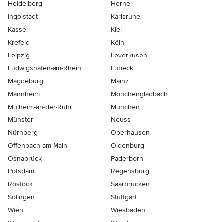
Heidelberg
Herne
Ingolstadt
Karlsruhe
Kassel
Kiel
Krefeld
Köln
Leipzig
Leverkusen
Ludwigshafen-am-Rhein
Lübeck
Magdeburg
Mainz
Mannheim
Mönchen­gladbach
Mülheim-an-der-Ruhr
München
Münster
Neuss
Nürnberg
Oberhausen
Offenbach-am-Main
Oldenburg
Osnabrück
Paderborn
Potsdam
Regensburg
Rostock
Saarbrücken
Solingen
Stuttgart
Wien
Wiesbaden