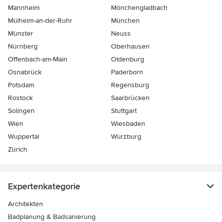
Mannheim
Mönchen­gladbach
Mülheim-an-der-Ruhr
München
Münster
Neuss
Nürnberg
Oberhausen
Offenbach-am-Main
Oldenburg
Osnabrück
Paderborn
Potsdam
Regensburg
Rostock
Saarbrücken
Solingen
Stuttgart
Wien
Wiesbaden
Wuppertal
Würzburg
Zürich
Expertenkategorie
Architekten
Badplanung & Badsanierung