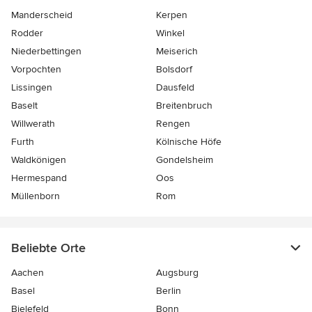
Manderscheid
Kerpen
Rodder
Winkel
Niederbettingen
Meiserich
Vorpochten
Bolsdorf
Lissingen
Dausfeld
Baselt
Breitenbruch
Willwerath
Rengen
Furth
Kölnische Höfe
Waldkönigen
Gondelsheim
Hermespand
Oos
Müllenborn
Rom
Beliebte Orte
Aachen
Augsburg
Basel
Berlin
Bielefeld
Bonn