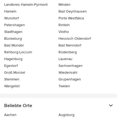
Landkreis Hameln-Pyrmont
Minden
Hameln
Bad Oeynhausen
Wunstorf
Porta Westfalica
Petershagen
Rinteln
Stadthagen
Vlotho
Bückeburg
Hessisch Oldendorf
Bad Münder
Bad Nenndorf
Rehburg-Loccum
Rodenberg
Hagenburg
Lauenau
Egestorf
Sachsenhagen
Groß Munzel
Wiedensahl
Stemmen
Grupenhagen
Wangelist
Twelen
Beliebte Orte
Aachen
Augsburg