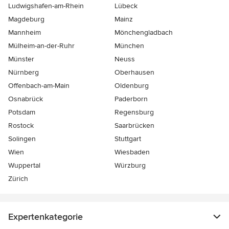
Ludwigshafen-am-Rhein
Lübeck
Magdeburg
Mainz
Mannheim
Mönchen­gladbach
Mülheim-an-der-Ruhr
München
Münster
Neuss
Nürnberg
Oberhausen
Offenbach-am-Main
Oldenburg
Osnabrück
Paderborn
Potsdam
Regensburg
Rostock
Saarbrücken
Solingen
Stuttgart
Wien
Wiesbaden
Wuppertal
Würzburg
Zürich
Expertenkategorie