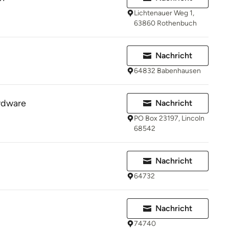
Lichtenauer Weg 1,
63860 Rothenbuch
Nachricht
64832 Babenhausen
rdware
Nachricht
PO Box 23197, Lincoln
68542
Nachricht
64732
Nachricht
74740