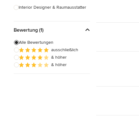
Interior Designer & Raumausstatter
Küchenplanung
Bewertung (1)
Landschaftsarchitekten
Armaturen & Sanitärbedarf
Alle Bewertungen
ausschließlich
Beleuchtung
& höher
Einbauschränke
& höher
Alle anzeigen