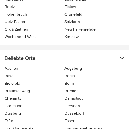
Beetz
Flatow
Hohenbruch
Grünefeld
Uetz-Paaren
Satzkorn
Groß Ziethen
Neu Falkenrehde
Wochenend West
Kartzow
Beliebte Orte
Aachen
Augsburg
Basel
Berlin
Bielefeld
Bonn
Braunschweig
Bremen
Chemnitz
Darmstadt
Dortmund
Dresden
Duisburg
Düsseldorf
Erfurt
Essen
Frankfurt am Main
Freiburg-im-Breisgau