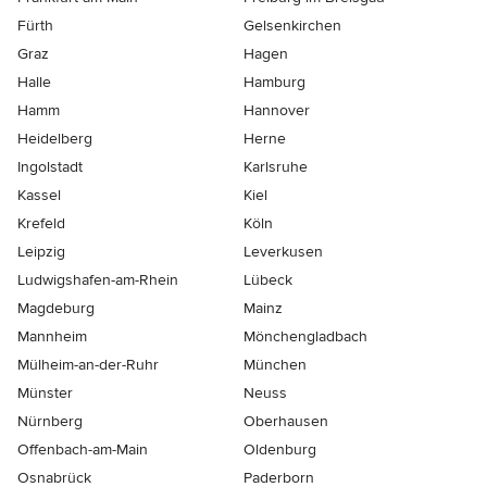
Fürth
Gelsenkirchen
Graz
Hagen
Halle
Hamburg
Hamm
Hannover
Heidelberg
Herne
Ingolstadt
Karlsruhe
Kassel
Kiel
Krefeld
Köln
Leipzig
Leverkusen
Ludwigshafen-am-Rhein
Lübeck
Magdeburg
Mainz
Mannheim
Mönchen­gladbach
Mülheim-an-der-Ruhr
München
Münster
Neuss
Nürnberg
Oberhausen
Offenbach-am-Main
Oldenburg
Osnabrück
Paderborn