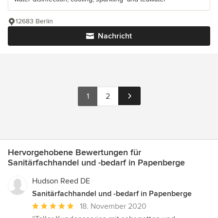
12683 Berlin
Nachricht
1
2
Hervorgehobene Bewertungen für
Sanitärfachhandel und -bedarf in Papenberge
Hudson Reed DE
Sanitärfachhandel und -bedarf in Papenberge
Durchschnittliche
18. November 2020
Bewertung: