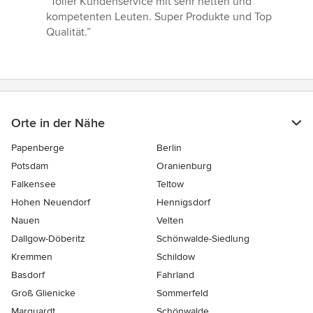
“Toller Kundenservice mit sehr netten und
5
kompetenten Leuten. Super Produkte und Top
von
Qualität.”
5
Sternen
Orte in der Nähe
Papenberge
Berlin
Potsdam
Oranienburg
Falkensee
Teltow
Hohen Neuendorf
Hennigsdorf
Nauen
Velten
Dallgow-Döberitz
Schönwalde-Siedlung
Kremmen
Schildow
Basdorf
Fahrland
Groß Glienicke
Sommerfeld
Marquardt
Schönwalde