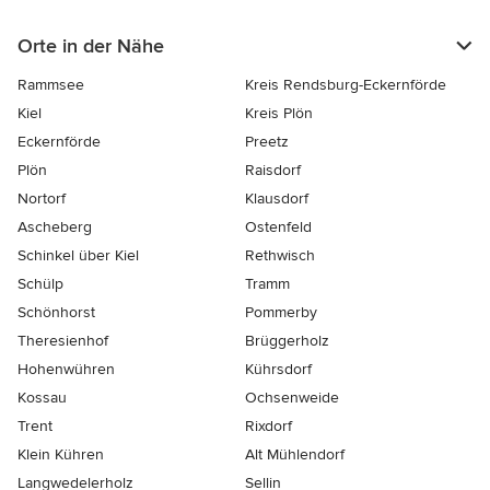
Orte in der Nähe
Rammsee
Kreis Rendsburg-Eckernförde
Kiel
Kreis Plön
Eckernförde
Preetz
Plön
Raisdorf
Nortorf
Klausdorf
Ascheberg
Ostenfeld
Schinkel über Kiel
Rethwisch
Schülp
Tramm
Schönhorst
Pommerby
Theresienhof
Brüggerholz
Hohenwühren
Kührsdorf
Kossau
Ochsenweide
Trent
Rixdorf
Klein Kühren
Alt Mühlendorf
Langwedelerholz
Sellin