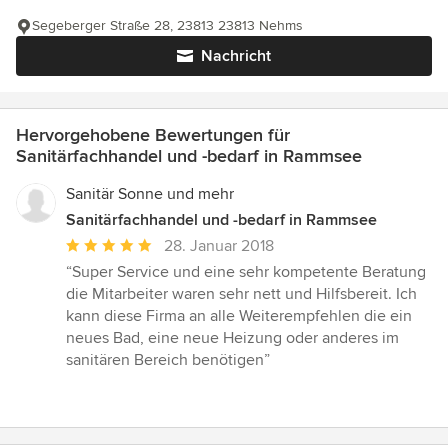
Segeberger Straße 28, 23813 23813 Nehms
Nachricht
Hervorgehobene Bewertungen für
Sanitärfachhandel und -bedarf in Rammsee
Sanitär Sonne und mehr
Sanitärfachhandel und -bedarf in Rammsee
Durchschnittliche
28. Januar 2018
Bewertung:
“Super Service und eine sehr kompetente Beratung
5
die Mitarbeiter waren sehr nett und Hilfsbereit. Ich
von
kann diese Firma an alle Weiterempfehlen die ein
5
neues Bad, eine neue Heizung oder anderes im
Sternen
sanitären Bereich benötigen”