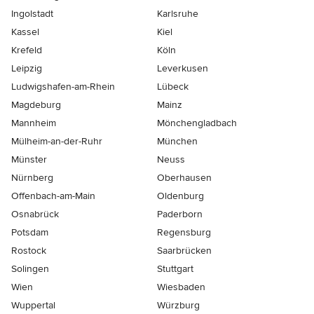
Ingolstadt
Karlsruhe
Kassel
Kiel
Krefeld
Köln
Leipzig
Leverkusen
Ludwigshafen-am-Rhein
Lübeck
Magdeburg
Mainz
Mannheim
Mönchen­gladbach
Mülheim-an-der-Ruhr
München
Münster
Neuss
Nürnberg
Oberhausen
Offenbach-am-Main
Oldenburg
Osnabrück
Paderborn
Potsdam
Regensburg
Rostock
Saarbrücken
Solingen
Stuttgart
Wien
Wiesbaden
Wuppertal
Würzburg