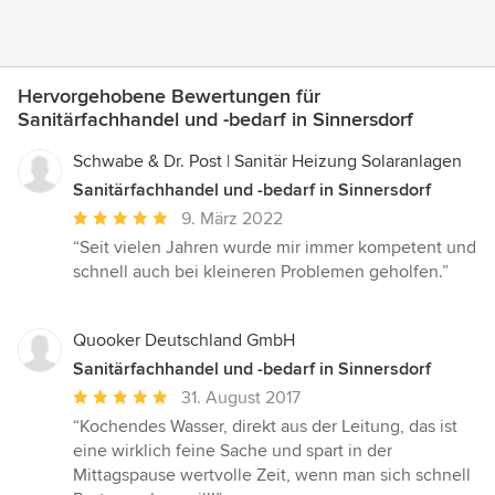
Hervorgehobene Bewertungen für
Sanitärfachhandel und -bedarf in Sinnersdorf
Schwabe & Dr. Post | Sanitär Heizung Solaranlagen
Sanitärfachhandel und -bedarf in Sinnersdorf
Durchschnittliche
9. März 2022
Bewertung:
“Seit vielen Jahren wurde mir immer kompetent und
5
schnell auch bei kleineren Problemen geholfen.”
von
5
Sternen
Quooker Deutschland GmbH
Sanitärfachhandel und -bedarf in Sinnersdorf
Durchschnittliche
31. August 2017
Bewertung:
“Kochendes Wasser, direkt aus der Leitung, das ist
5
eine wirklich feine Sache und spart in der
von
Mittagspause wertvolle Zeit, wenn man sich schnell
5