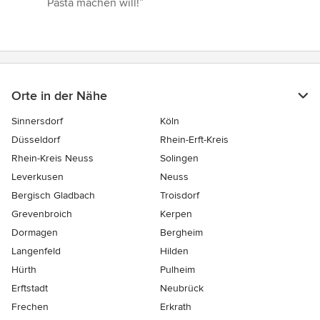
Pasta machen will!”
Sternen
Orte in der Nähe
Sinnersdorf
Köln
Düsseldorf
Rhein-Erft-Kreis
Rhein-Kreis Neuss
Solingen
Leverkusen
Neuss
Bergisch Gladbach
Troisdorf
Grevenbroich
Kerpen
Dormagen
Bergheim
Langenfeld
Hilden
Hürth
Pulheim
Erftstadt
Neubrück
Frechen
Erkrath