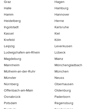
Graz
Hagen
Halle
Hamburg
Hamm
Hannover
Heidelberg
Herne
Ingolstadt
Karlsruhe
Kassel
Kiel
Krefeld
Köln
Leipzig
Leverkusen
Ludwigshafen-am-Rhein
Lübeck
Magdeburg
Mainz
Mannheim
Mönchen­gladbach
Mülheim-an-der-Ruhr
München
Münster
Neuss
Nürnberg
Oberhausen
Offenbach-am-Main
Oldenburg
Osnabrück
Paderborn
Potsdam
Regensburg