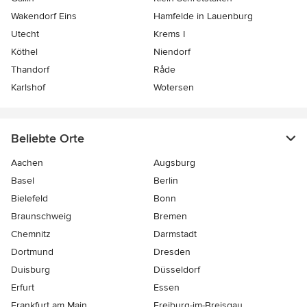
Wakendorf Eins
Hamfelde in Lauenburg
Utecht
Krems I
Köthel
Niendorf
Thandorf
Råde
Karlshof
Wotersen
Beliebte Orte
Aachen
Augsburg
Basel
Berlin
Bielefeld
Bonn
Braunschweig
Bremen
Chemnitz
Darmstadt
Dortmund
Dresden
Duisburg
Düsseldorf
Erfurt
Essen
Frankfurt am Main
Freiburg-im-Breisgau