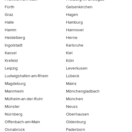
Fürth
Gelsenkirchen
Graz
Hagen
Halle
Hamburg
Hamm
Hannover
Heidelberg
Herne
Ingolstadt
Karlsruhe
Kassel
Kiel
Krefeld
Köln
Leipzig
Leverkusen
Ludwigshafen-am-Rhein
Lübeck
Magdeburg
Mainz
Mannheim
Mönchen­gladbach
Mülheim-an-der-Ruhr
München
Münster
Neuss
Nürnberg
Oberhausen
Offenbach-am-Main
Oldenburg
Osnabrück
Paderborn