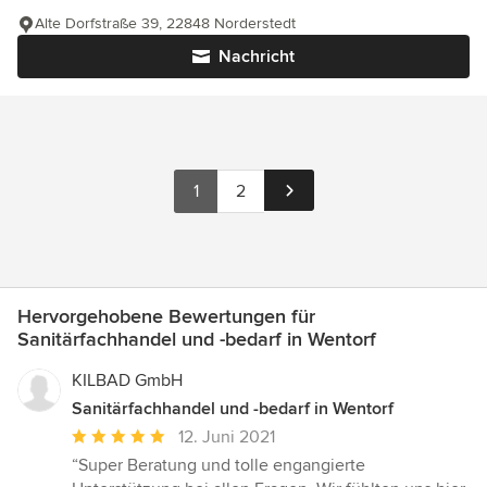
Alte Dorfstraße 39, 22848 Norderstedt
Nachricht
1
2
Hervorgehobene Bewertungen für
Sanitärfachhandel und -bedarf in Wentorf
KILBAD GmbH
Sanitärfachhandel und -bedarf in Wentorf
Durchschnittliche
12. Juni 2021
Bewertung:
“Super Beratung und tolle engangierte
5