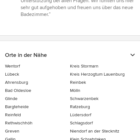
Unterstützung bei allen Fragen. Wir fühlten uns hier
von
sehr gut aufgehoben und freuen uns über das neue
5
Badezimmer.”
Sternen
Orte in der Nähe
Wentorf
Kreis Stormarn
Lübeck
Kreis Herzogtum Lauenburg
Ahrensburg
Reinbek
Bad Oldesloe
Mölln
Glinde
Schwarzenbek
Bargteheide
Ratzeburg
Reinfeld
Lüdersdorf
Rethwischhöh
Schlagsdorf
Greven
Niendorf an der Stecknitz
Gallin
Klein Schretstaken