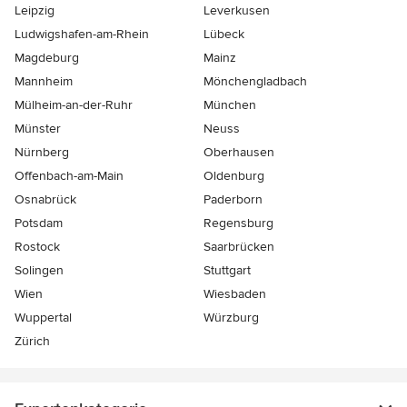
Leipzig
Leverkusen
Ludwigshafen-am-Rhein
Lübeck
Magdeburg
Mainz
Mannheim
Mönchen­gladbach
Mülheim-an-der-Ruhr
München
Münster
Neuss
Nürnberg
Oberhausen
Offenbach-am-Main
Oldenburg
Osnabrück
Paderborn
Potsdam
Regensburg
Rostock
Saarbrücken
Solingen
Stuttgart
Wien
Wiesbaden
Wuppertal
Würzburg
Zürich