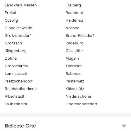
Landkreis Meißen
Freiberg
Freital
Radebeul
Coswig
Heidenau
Dippoldiswalde
Nossen
Großröhrsdorf
Brand-Erbisdorf
Groitzsch
Radeburg
Klingenberg
Glashütte
Dohna
Mügeln
Großschirma
Tharandt
Lommatzsch
Rabenau
Pretzschendorf
Pesterwitz
Reinhardtsgrimma
Käbschütz
Albertstadt
Niederschöna
Taubenheim
Obercunnersdorf
Beliebte Orte