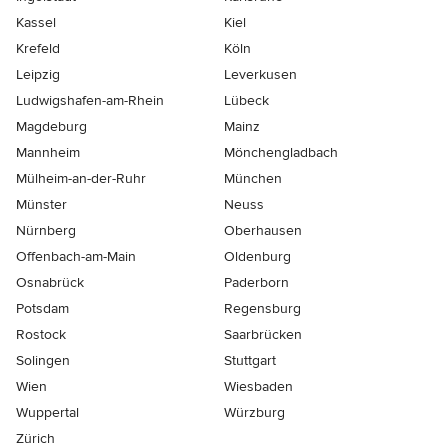
Kassel
Kiel
Krefeld
Köln
Leipzig
Leverkusen
Ludwigshafen-am-Rhein
Lübeck
Magdeburg
Mainz
Mannheim
Mönchen­gladbach
Mülheim-an-der-Ruhr
München
Münster
Neuss
Nürnberg
Oberhausen
Offenbach-am-Main
Oldenburg
Osnabrück
Paderborn
Potsdam
Regensburg
Rostock
Saarbrücken
Solingen
Stuttgart
Wien
Wiesbaden
Wuppertal
Würzburg
Zürich