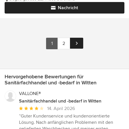
Nachricht
1
2
Hervorgehobene Bewertungen für
Sanitärfachhandel und -bedarf in Witten
VALLONE®
Sanitärfachhandel und -bedarf in Witten
Durchschnittliche
14. April 2026
Bewertung:
“Guter Kundenservice und kundenorientierte
4
Lösung. Nach anfänglichen Problemen mit den
von
gelieferten Waschbecken und meiner ersten