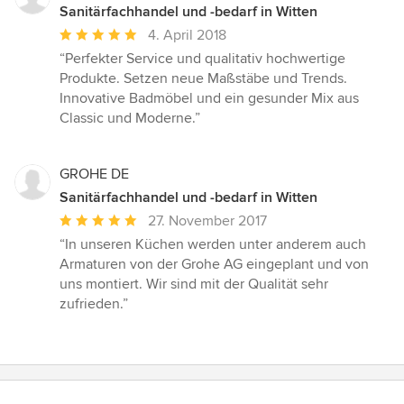
Sanitärfachhandel und -bedarf in Witten
Durchschnittliche
4. April 2018
Bewertung:
“Perfekter Service und qualitativ hochwertige
5
Produkte. Setzen neue Maßstäbe und Trends.
von
Innovative Badmöbel und ein gesunder Mix aus
5
Classic und Moderne.”
Sternen
GROHE DE
Sanitärfachhandel und -bedarf in Witten
Durchschnittliche
27. November 2017
Bewertung:
“In unseren Küchen werden unter anderem auch
5
Armaturen von der Grohe AG eingeplant und von
von
uns montiert. Wir sind mit der Qualität sehr
5
zufrieden.”
Sternen