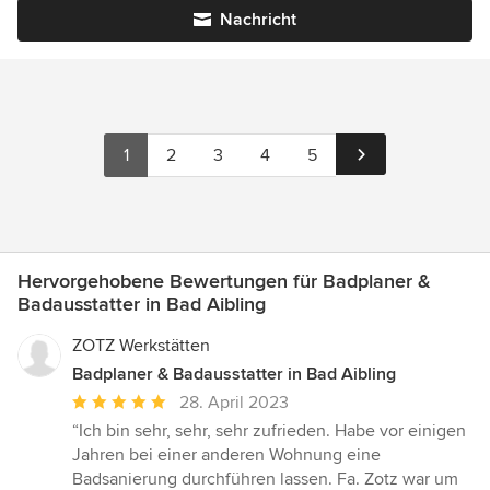
Nachricht
1
2
3
4
5
Hervorgehobene Bewertungen für Badplaner &
Badausstatter in Bad Aibling
ZOTZ Werkstätten
Badplaner & Badausstatter in Bad Aibling
Durchschnittliche
28. April 2023
Bewertung:
“Ich bin sehr, sehr, sehr zufrieden. Habe vor einigen
5
Jahren bei einer anderen Wohnung eine
von
Badsanierung durchführen lassen. Fa. Zotz war um