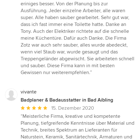
5
eriniges besser. Von der Planung bis zur
Sternen
Ausführung. Jeder einzelne Arbeiter, alle waren
super. Alle haben sauber gearbeitet. Sehr gut war,
dass ich fast immer eine Toilette hatte. Danke an
Tony. Auch der Elektriker richtete auf die schnelle
meine Küchentüre. Dafür auch Danke. Die Firma
Zotz war auch sehr sauber, alles wurde abedeckt,
wenn viel Staub war, wurde gesaugt und das
Treppengeländer abgewischt. Sie arbeiteten schnell
und sauber. Diese Firma kann in mit besten
Gewissen nur weiterempfehlen.”
vivante
Badplaner & Badausstatter in Bad Aibling
Durchschnittliche
15. Dezember 2020
Bewertung:
“Meisterliche Firma, kreative und kompetente
5
Planung, tiefgreifende Kenntnisse über Material und
von
Technik, breites Spektrum an Lieferanten für
5
Naturstein, Keramik, Sanitärtechnik, Armaturen und