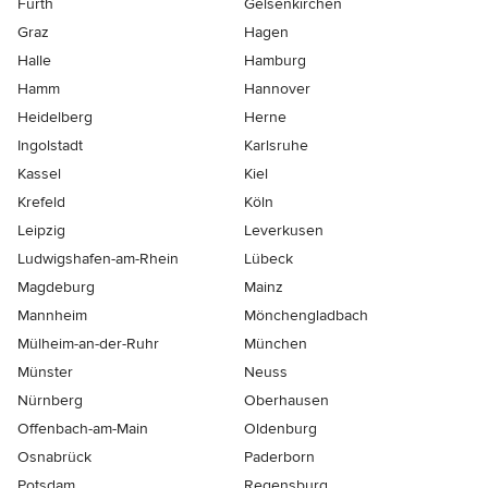
Fürth
Gelsenkirchen
Graz
Hagen
Halle
Hamburg
Hamm
Hannover
Heidelberg
Herne
Ingolstadt
Karlsruhe
Kassel
Kiel
Krefeld
Köln
Leipzig
Leverkusen
Ludwigshafen-am-Rhein
Lübeck
Magdeburg
Mainz
Mannheim
Mönchen­gladbach
Mülheim-an-der-Ruhr
München
Münster
Neuss
Nürnberg
Oberhausen
Offenbach-am-Main
Oldenburg
Osnabrück
Paderborn
Potsdam
Regensburg