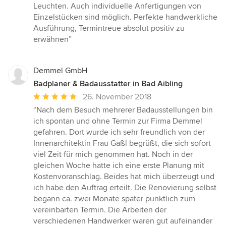
Sternen
Leuchten. Auch individuelle Anfertigungen von
Einzelstücken sind möglich. Perfekte handwerkliche
Ausführung, Termintreue absolut positiv zu
erwähnen”
Demmel GmbH
Badplaner & Badausstatter in Bad Aibling
Durchschnittliche
26. November 2018
Bewertung:
“Nach dem Besuch mehrerer Badausstellungen bin
5
ich spontan und ohne Termin zur Firma Demmel
von
gefahren. Dort wurde ich sehr freundlich von der
5
Innenarchitektin Frau Gaßl begrüßt, die sich sofort
Sternen
viel Zeit für mich genommen hat. Noch in der
gleichen Woche hatte ich eine erste Planung mit
Kostenvoranschlag. Beides hat mich überzeugt und
ich habe den Auftrag erteilt. Die Renovierung selbst
begann ca. zwei Monate später pünktlich zum
vereinbarten Termin. Die Arbeiten der
verschiedenen Handwerker waren gut aufeinander