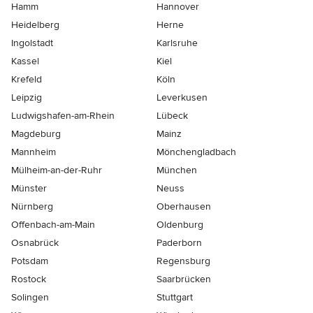
Hamm
Hannover
Heidelberg
Herne
Ingolstadt
Karlsruhe
Kassel
Kiel
Krefeld
Köln
Leipzig
Leverkusen
Ludwigshafen-am-Rhein
Lübeck
Magdeburg
Mainz
Mannheim
Mönchen­gladbach
Mülheim-an-der-Ruhr
München
Münster
Neuss
Nürnberg
Oberhausen
Offenbach-am-Main
Oldenburg
Osnabrück
Paderborn
Potsdam
Regensburg
Rostock
Saarbrücken
Solingen
Stuttgart