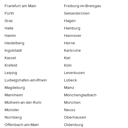
Frankfurt am Main
Freiburg-im-Breisgau
Fürth
Gelsenkirchen
Graz
Hagen
Halle
Hamburg
Hamm
Hannover
Heidelberg
Herne
Ingolstadt
Karlsruhe
Kassel
Kiel
Krefeld
Köln
Leipzig
Leverkusen
Ludwigshafen-am-Rhein
Lübeck
Magdeburg
Mainz
Mannheim
Mönchen­gladbach
Mülheim-an-der-Ruhr
München
Münster
Neuss
Nürnberg
Oberhausen
Offenbach-am-Main
Oldenburg