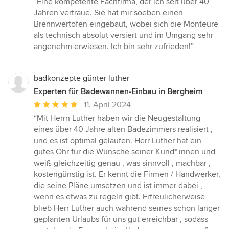
“Eine kompetente Fachfirma, der ich seit über 40
5
Jahren vertraue. Sie hat mir soeben einen
von
Brennwertofen eingebaut, wobei sich die Monteure
5
als technisch absolut versiert und im Umgang sehr
Sternen
angenehm erwiesen. Ich bin sehr zufrieden!”
badkonzepte günter luther
Experten für Badewannen-Einbau in Bergheim
Durchschnittliche
11. April 2024
Bewertung:
“Mit Herrn Luther haben wir die Neugestaltung
5
eines über 40 Jahre alten Badezimmers realisiert ,
von
und es ist optimal gelaufen. Herr Luther hat ein
5
gutes Ohr für die Wünsche seiner Kund* innen und
Sternen
weiß gleichzeitig genau , was sinnvoll , machbar ,
kostengünstig ist. Er kennt die Firmen / Handwerker,
die seine Pläne umsetzen und ist immer dabei ,
wenn es etwas zu regeln gibt. Erfreulicherweise
blieb Herr Luther auch während seines schon länger
geplanten Urlaubs für uns gut erreichbar , sodass