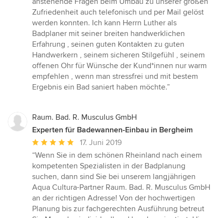
anstehende Fragen beim Umbau zu unserer großen
Zufriedenheit auch telefonisch und per Mail gelöst
werden konnten. Ich kann Herrn Luther als
Badplaner mit seiner breiten handwerklichen
Erfahrung , seinen guten Kontakten zu guten
Handwerkern , seinem sicheren Stilgefühl , seinem
offenen Ohr für Wünsche der Kund*innen nur warm
empfehlen , wenn man stressfrei und mit bestem
Ergebnis ein Bad saniert haben möchte.”
Raum. Bad. R. Musculus GmbH
Experten für Badewannen-Einbau in Bergheim
Durchschnittliche
17. Juni 2019
Bewertung:
“Wenn Sie in dem schönen Rheinland nach einem
5
kompetenten Spezialisten in der Badplanung
von
suchen, dann sind Sie bei unserem langjährigen
5
Aqua Cultura-Partner Raum. Bad. R. Musculus GmbH
Sternen
an der richtigen Adresse! Von der hochwertigen
Planung bis zur fachgerechten Ausführung betreut