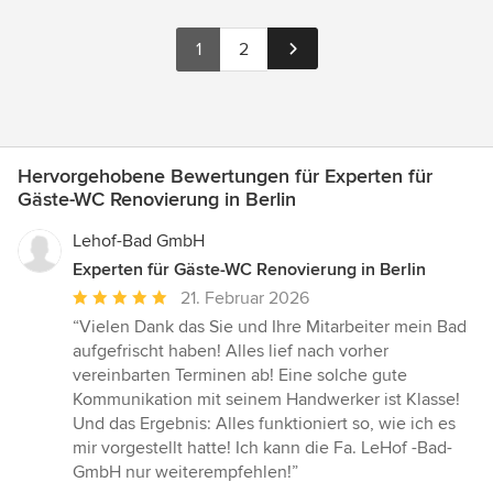
1
2
Hervorgehobene Bewertungen für Experten für
Gäste-WC Renovierung in Berlin
Lehof-Bad GmbH
Experten für Gäste-WC Renovierung in Berlin
Durchschnittliche
21. Februar 2026
Bewertung:
“Vielen Dank das Sie und Ihre Mitarbeiter mein Bad
5
aufgefrischt haben! Alles lief nach vorher
von
vereinbarten Terminen ab! Eine solche gute
5
Kommunikation mit seinem Handwerker ist Klasse!
Sternen
Und das Ergebnis: Alles funktioniert so, wie ich es
mir vorgestellt hatte! Ich kann die Fa. LeHof -Bad-
GmbH nur weiterempfehlen!”