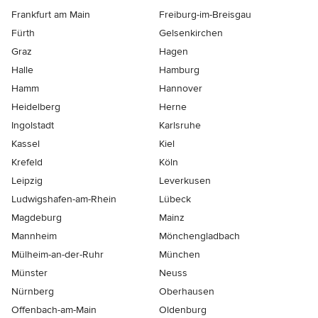
Frankfurt am Main
Freiburg-im-Breisgau
Fürth
Gelsenkirchen
Graz
Hagen
Halle
Hamburg
Hamm
Hannover
Heidelberg
Herne
Ingolstadt
Karlsruhe
Kassel
Kiel
Krefeld
Köln
Leipzig
Leverkusen
Ludwigshafen-am-Rhein
Lübeck
Magdeburg
Mainz
Mannheim
Mönchen­gladbach
Mülheim-an-der-Ruhr
München
Münster
Neuss
Nürnberg
Oberhausen
Offenbach-am-Main
Oldenburg