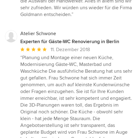
die Auswahl der Handwerker. Alles in allem sind wir
sehr zufrieden. Wir würden uns wieder für die Firma
Goldmann entscheiden.”
Atelier Schwone
Experten für Gäste-WC Renovierung in Berlin
Durchschnittliche
11. Dezember 2018
Bewertung:
“Planung und Montage einer neuen Küche,
5
Modernisierung Gäste-WC, Masterbad und
von
Waschküche Die ausführliche Beratung hat uns sehr
5
gut gefallen. Frau Schwone hat sich immer Zeit
Sternen
genommen, um auch auf kleinste Kundenwünsche
oder Fragen einzugehen. Sie ist für Ihre Kunden
immer erreichbar, ist sehr kompetent und engagiert.
Die 3D-Planungen waren toll, das Ergebnis im
Original noch schöner. Die Küche - obwohl sehr
klein - hat jede Menge Stauraum. Die
Angebotserstellung ist sehr transparent, das
geplante Budget wird von Frau Schwone im Auge