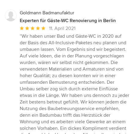
Goldmann Badmanufaktur
Experten für Gäste-WC Renovierung in Berlin
Durchschnittliche
11. April 2021
Bewertung:
“Wir haben unser Bad und Gäste-WC in 2020 auf
5
der Basis des All-Inclusive-Paketes neu planen und
von
umbauen lassen. Vom Ergebnis sind wir begeistert.
5
Auf viele Ideen, die in der Planung vorgeschlagen
Sternen
wurden, wären wir selbst nicht gekommen. Die
verwendeten Materialien und Armaturen sind von
hoher Qualität; zu diesen konnten wir in einer
umfassenden Bemusterung entscheiden. Der
Umbau selber zog sich durch externe Einflüsse
etwas in die Länge. Wir haben uns dennoch zu jeder
Zeit bestens betreut gefühlt. Wir können jedem die
Nutzung des Baubetreuungsservice empfehlen,
denn ein Badumbau trifft das Herzstück der
Wohnung und es arbeiten viele Gewerke an einem
solchen Vorhaben. Ein dickes Kompliment verdient