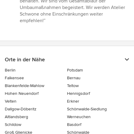
behalten. Wir sind vom Gesamtablauf der
Umbaumaßnahmen begeistert. Wir werden Atelier
Schwone ohne Einschränkungen weiter
empfehlen!”
Orte in der Nähe
Berlin
Potsdam
Falkensee
Bernau
Blankenfelde-Mahlow
Teltow
Hohen Neuendorf
Hennigsdorf
Velten
Erkner
Dallgow-Döberitz
Schönwalde-Siedlung
Altlandsberg
Werneuchen
Schildow
Basdorf
Groß Glienicke
Schönwalde