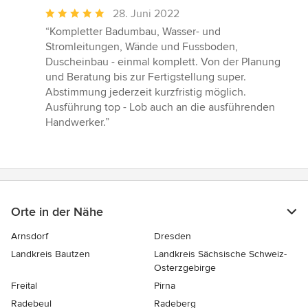
Durchschnittliche
28. Juni 2022
Bewertung:
“Kompletter Badumbau, Wasser- und
5
Stromleitungen, Wände und Fussboden,
von
Duscheinbau - einmal komplett. Von der Planung
5
und Beratung bis zur Fertigstellung super.
Sternen
Abstimmung jederzeit kurzfristig möglich.
Ausführung top - Lob auch an die ausführenden
Handwerker.”
Orte in der Nähe
Arnsdorf
Dresden
Landkreis Bautzen
Landkreis Sächsische Schweiz-
Osterzgebirge
Freital
Pirna
Radebeul
Radeberg