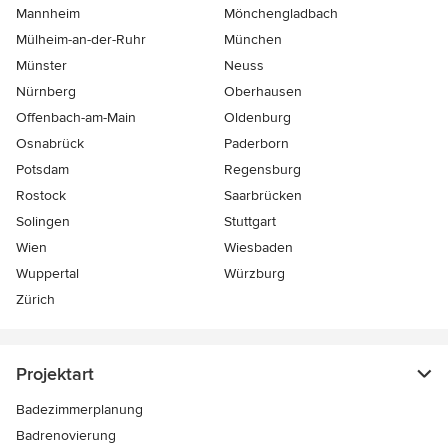
Mannheim
Mönchen­gladbach
Mülheim-an-der-Ruhr
München
Münster
Neuss
Nürnberg
Oberhausen
Offenbach-am-Main
Oldenburg
Osnabrück
Paderborn
Potsdam
Regensburg
Rostock
Saarbrücken
Solingen
Stuttgart
Wien
Wiesbaden
Wuppertal
Würzburg
Zürich
Projektart
Badezimmerplanung
Badrenovierung