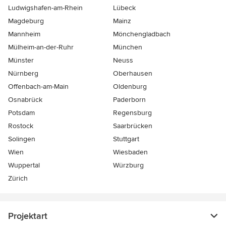
Ludwigshafen-am-Rhein
Lübeck
Magdeburg
Mainz
Mannheim
Mönchen­gladbach
Mülheim-an-der-Ruhr
München
Münster
Neuss
Nürnberg
Oberhausen
Offenbach-am-Main
Oldenburg
Osnabrück
Paderborn
Potsdam
Regensburg
Rostock
Saarbrücken
Solingen
Stuttgart
Wien
Wiesbaden
Wuppertal
Würzburg
Zürich
Projektart