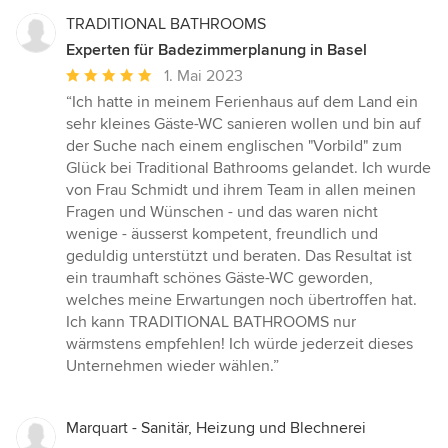
TRADITIONAL BATHROOMS
Experten für Badezimmerplanung in Basel
Durchschnittliche
1. Mai 2023
Bewertung:
“Ich hatte in meinem Ferienhaus auf dem Land ein
5
sehr kleines Gäste-WC sanieren wollen und bin auf
von
der Suche nach einem englischen "Vorbild" zum
5
Glück bei Traditional Bathrooms gelandet. Ich wurde
Sternen
von Frau Schmidt und ihrem Team in allen meinen
Fragen und Wünschen - und das waren nicht
wenige - äusserst kompetent, freundlich und
geduldig unterstützt und beraten. Das Resultat ist
ein traumhaft schönes Gäste-WC geworden,
welches meine Erwartungen noch übertroffen hat.
Ich kann TRADITIONAL BATHROOMS nur
wärmstens empfehlen! Ich würde jederzeit dieses
Unternehmen wieder wählen.”
Marquart - Sanitär, Heizung und Blechnerei